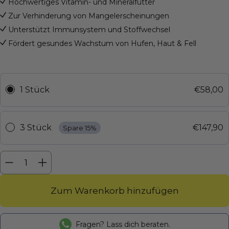
Hochwertiges Vitamin- und Mineralfutter
Zur Verhinderung von Mangelerscheinungen
Unterstützt Immunsystem und Stoffwechsel
Fördert gesundes Wachstum von Hufen, Haut & Fell
1 Stück
€58,00
3 Stück
€147,90
Spare 15%
Menge
Menge
verringern
erhöhen
Zum Warenkorb hinzufügen
Fragen? Lass dich beraten.