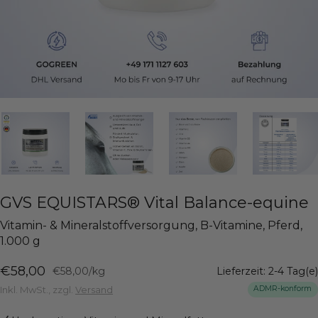
GVS EQUISTARS® Vital Balance-equine
Vitamin- & Mineralstoffversorgung, B-Vitamine, Pferd,
1.000 g
Angebotspreis
€58,00
€58,00
/
kg
Lieferzeit: 2-4 Tag(e)
Inkl. MwSt., zzgl.
Versand
ADMR-konform