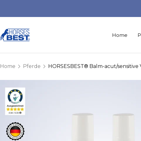
Direkt
zum
Inhalt
HorsesBest®
Home
P
Home
Pferde
HORSESBEST® Balm-acut/sensitive V