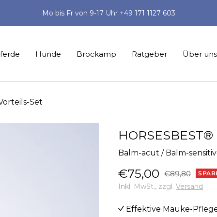
Mo bis Fr von 9-17 Uhr +49 171 1127 603
ferde
Hunde
Brockamp
Ratgeber
Über uns
orteils-Set
HORSESBEST® Bal
Balm-acut / Balm-sensiti
Angebotspreis
€75,00
Regulärer
€89,80
SPAR
Preis
Inkl. MwSt., zzgl.
Versand
Effektive Mauke-Pflege