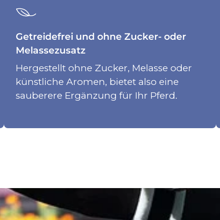
Getreidefrei und ohne Zucker- oder
Melassezusatz
Hergestellt ohne Zucker, Melasse oder
künstliche Aromen, bietet also eine
sauberere Ergänzung für Ihr Pferd.