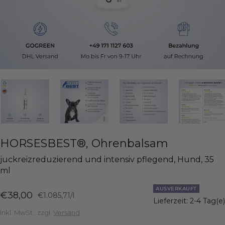
HORSESBEST®, Ohrenbalsam
juckreizreduzierend und intensiv pflegend, Hund, 35
ml
AUSVERKAUFT
Angebotspreis
€38,00
€1.085,71
/
l
Lieferzeit: 2-4 Tag(e)
Inkl. MwSt., zzgl.
Versand